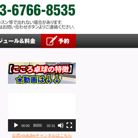
動
画
プ
レ
ー
00:00
02:31
ヤ
公式youtubeチャンネルはこちら