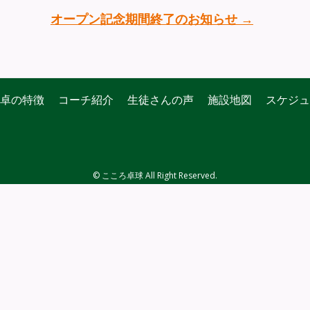
オープン記念期間終了のお知らせ
→
卓の特徴
コーチ紹介
生徒さんの声
施設地図
スケジュ
© こころ卓球 All Right Reserved.