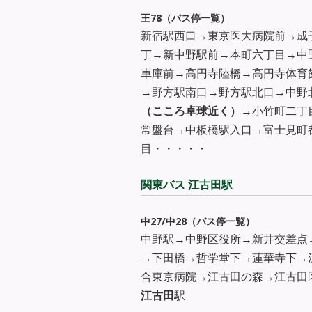
王78（バス停一覧）
新宿駅西口→東京医大病院前→成
丁→新中野駅前→本町六丁目→中
車庫前→高円寺陸橋→高円寺体育
→野方駅南口→野方駅北口→中野
（こころ卓球近く）
→小竹町二丁
常盤台→中板橋駅入口→富士見町
目・・・・・
関東バス 江古田駅
中27/中28（バス停一覧）
中野駅→中野区役所→新井交差点
→下田橋→哲学堂下→蓮華寺下→
合東京病院→江古田の森→江古田
江古田
駅