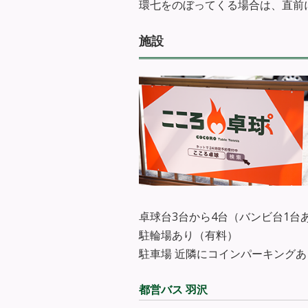
環七をのぼってくる場合は、直前
施設
卓球台3台から4台（バンビ台1台
駐輪場あり（有料）
駐車場 近隣にコインパーキングあ
都営バス 羽沢