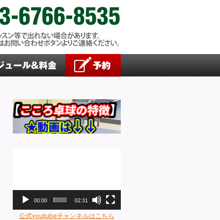
動
画
プ
レ
ー
00:00
02:31
ヤ
公式youtubeチャンネルはこちら