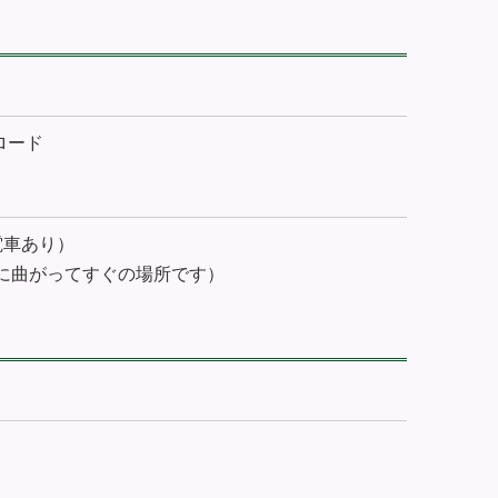
ロード
電車あり）
に曲がってすぐの場所です）