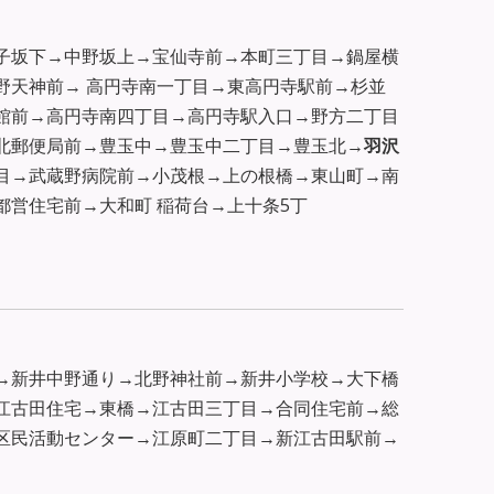
子坂下→中野坂上→宝仙寺前→本町三丁目→鍋屋横
野天神前→ 高円寺南一丁目→東高円寺駅前→杉並
館前→高円寺南四丁目→高円寺駅入口→野方二丁目
北郵便局前→豊玉中→豊玉中二丁目→豊玉北→
羽沢
目→武蔵野病院前→小茂根→上の根橋→東山町→南
都営住宅前→大和町 稲荷台→上十条5丁
→新井中野通り→北野神社前→新井小学校→大下橋
江古田住宅→東橋→江古田三丁目→合同住宅前→総
区民活動センター→江原町二丁目→新江古田駅前→