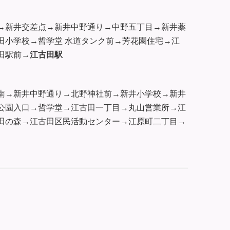
→新井交差点→新井中野通り→中野五丁目→新井薬
田小学校→哲学堂 水道タンク前→芳花園住宅→江
田駅前→
江古田駅
南→新井中野通り→北野神社前→新井小学校→新井
公園入口→哲学堂→江古田一丁目→丸山営業所→江
田の森→江古田区民活動センター→江原町二丁目→