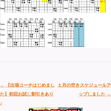
投稿ナビゲーション
←
【出張コーチはじめまし
１月の空きスケジュールア
た】初回お試し割引きあり
ップしました
→
♪