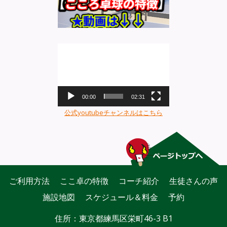
動
画
プ
レ
ー
00:00
02:31
ヤ
公式youtubeチャンネルはこちら
ー
ご利用方法
ここ卓の特徴
コーチ紹介
生徒さんの声
施設地図
スケジュール＆料金
予約
住所：東京都練馬区栄町46-3 B1