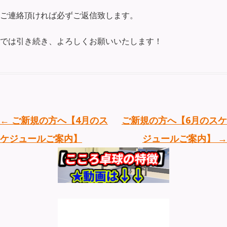
ご連絡頂ければ必ずご返信致します。
では引き続き、よろしくお願いいたします！
投稿ナビゲーション
←
ご新規の方へ【4月のス
ご新規の方へ【6月のスケ
ケジュールご案内】
ジュールご案内】
→
動
画