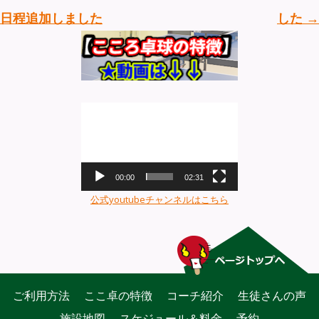
日程追加しました
した
→
動
画
プ
レ
ー
00:00
02:31
ヤ
公式youtubeチャンネルはこちら
ー
ご利用方法
ここ卓の特徴
コーチ紹介
生徒さんの声
施設地図
スケジュール＆料金
予約