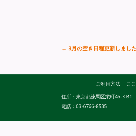
投稿ナビゲーション
←
3月の空き日程更新しまし
ご利用方法
ここ
住所：東京都練馬区栄町46-3 B1
電話：
03-6766-8535