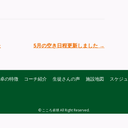
た
5月の空き日程更新しました
→
卓の特徴
コーチ紹介
生徒さんの声
施設地図
スケジュ
© こころ卓球 All Right Reserved.