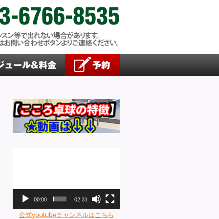
動
画
プ
レ
ー
00:00
02:31
ヤ
公式youtubeチャンネルはこちら