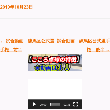
2019年10月23日
投稿ナビゲーション
←
試合動画 練馬区公式選
試合動画 練馬区公式選手
手権 前半
権 後半
→
動
画
プ
レ
ー
00:00
02:31