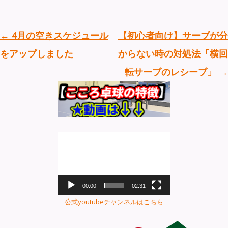
投稿ナビゲーション
←
4月の空きスケジュール
【初心者向け】サーブが分
をアップしました
からない時の対処法「横回
転サーブのレシーブ」
→
動
画
プ
レ
ー
00:00
02:31
ヤ
公式youtubeチャンネルはこちら
ー